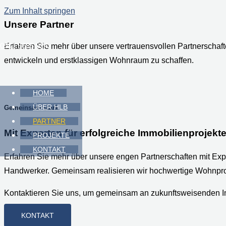
Zum Inhalt springen
Unsere Partner
0511 9685 924
Erfahren Sie mehr über unsere vertrauensvollen Partnerschaft
entwickeln und erstklassigen Wohnraum zu schaffen.
HOME
ÜBER HLB
Gemeinsam stark
PARTNER
Mit Experten für erfolgreiche Immobilienprojekt
PROJEKTE
KONTAKT
Erfahren Sie mehr über unsere engen Partnerschaften mit Exp
Handwerker. Gemeinsam realisieren wir hochwertige Wohnpro
Kontaktieren Sie uns, um gemeinsam an zukunftsweisenden Im
KONTAKT